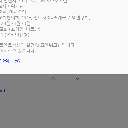
I 인텐시브 (제1회) – MPAI-호치민
선교사지원재단
교회, 미시오텍
교회협의회, VDF, 인도차이나5개국 지역연구회.
중미
남미
아시아
중동
아프리카
유럽
선교
월29일~4월30일.
교회 (호치민, 베트남)
릭 (온라인신청)
Title
로젝트중심의 실전AI 교육워크샵입니다.
여하실수 있습니다.
인예수교장로회 세계선교회 KAPCWMS와 MOU 체결
g/-29LLLz6
1
ard