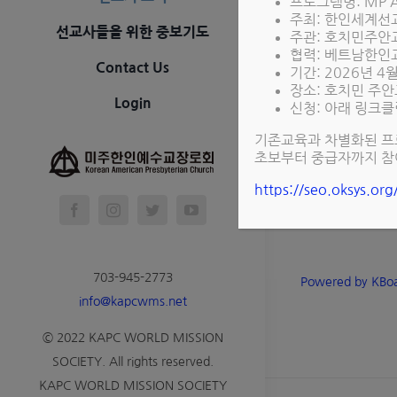
프로그램명: MP A
Total 75
주최: 한인세계
선교사들을 위한 중보기도
주관: 호치민주안
협력: 베트남한인
All
북미
Contact Us
기간: 2026년 4
장소: 호치민 주안
Login
신청: 아래 링크클
Number
기존교육과 차별화된 프
초보부터 중급자까지 참
Notice
미주한
https://seo.oksys.or
703-945-2773
Powered by KBo
info@kapcwms.net
© 2022 KAPC WORLD MISSION
SOCIETY. All rights reserved.
KAPC WORLD MISSION SOCIETY