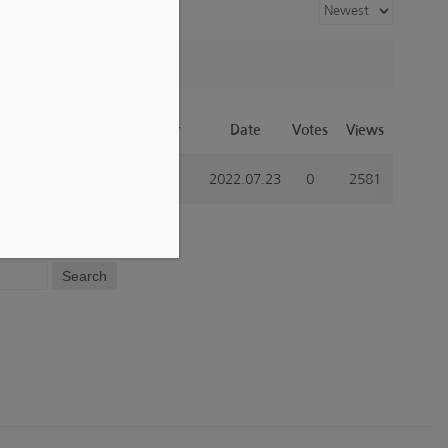
회
Author
Date
Votes
Views
admin
2022.07.23
0
2581
Search