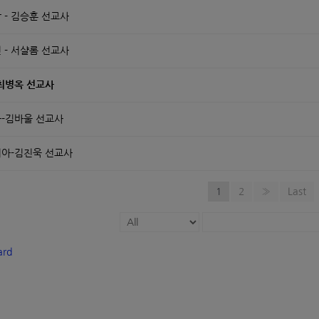
 - 김승훈 선교사
 - 서샬롬 선교사
최병옥 선교사
-김바울 선교사
아-김진욱 선교사
1
2
»
Last
ard