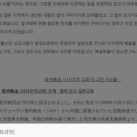
고 마을”이라는 뜻으로, 그만큼 오래전에 이곳에는 쌀을 보관하던 창고가 대부
 많은 지역에서 생산된 대량의 쌀이 구라시키로 모여들었고, 그 쌀이 오사카와
였습니다. 쌀거래에 관해 중요한 위치를 차지했던 구라시키는 정부가 직접 관
지어지게 되었습니다.
웨덴출신의 선교사들이 중국으로부터 추방되어 일본으로 건너와 이지역에 복음을
 5개, 그리고 성도수는 전부해서 300명 이하입니다. 복음화율이 최소한 3
笹沖教会
(
사사오끼
교회
)
의
교인
사진들
…
笹沖教会
(
사사오끼교회
)
소개
:
협력
선교
일본교회
笹沖教団は1963年に設立されました。それに先立つ1949年10月31
スウェーデン聖約教会（ＳＭＦ）から中国に派遣されていた宣教師達でし
２次世界大戦後、中国の内戦を経て成立した毛沢東の共産主義政府より
ッカーサー占領軍司令部による宣教師受け入れ政策に応じて、新たな宣
시브과정]