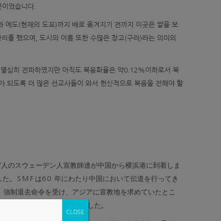
분이었습니다.
 에도(현재의 도꾜)까지 배로 옮겨지기 전까지 이곳은 쌀을 보
리를 했으며, 도시의 이름 또한 수많은 창고(구라)라는 의미의
 열심히 전파하였지만 아직도 복음화율은 약0.12%이하로서 복
%가 되도록 더 많은 선교사들이 와서 헌신적으로 복음을 전해야 할
日に7人のスウェーデン人宣教師達が中国から横浜港に到着しま
た。ＳＭＦは6０ 年にわたり中国において伝道を行ってき
、強制退去命令を受け、アジアに宣教地を求めていたとこ
教地として日本を選んだのでした。
CLOSE