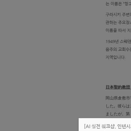
는 이름은 “창
구라시키 주변의
관하는 주요장소
이름을 따서 
1949년 스
음주의 교회수는
지역입니다.
日本聖約教団
岡山県倉敷市
した。彼らは
ましたが、第
ろ、当時のマ
[AI 실전 워크샵, 인텐