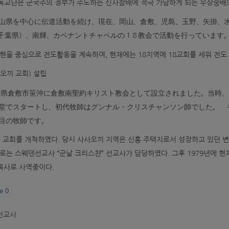
독교단은 군국주의 정부가 주도하는 신사참배에 적극 가담하게 되는 우상숭배의
山県を中心に伝道活動を続け、現在、岡山、倉敷、児島、玉野、矢掛、
千葉県）、南輝、カベナントチャペルの１８教会で活動を行っています
을 중심으로 전도활동을 계속하여, 현재에는 18지역에 18교회를 세워 전도 
오끼 교회) 설립
岡山県倉敷市笹沖に倉敷南聖約キリスト教会として設立されました。当時
堂でスタートし、初代牧師はグンナル・クリスチャンソン師でした。 そ
目の牧師です。
에 교회를 개척하였다. 당시 사사오끼 지역은 신흥 주택지로서 성장하고 있던 
로는 스웨덴선교사 “군날 크리스챤” 선교사가 담당하였다. 그후 1979년에 현
목사로 사역중이다.
ke
0
선교사