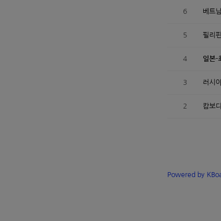
6
베트남
5
필리핀
4
일본-
3
러시아
2
캄보디
Powered by KBo