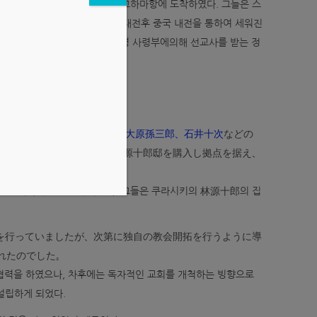
출신의 선교사들이 중국으로부터 요꼬하마항에 도착하였다. 그들은 스
한 복음전도를 해왔으나 세계2차대전후 중국 내전을 통하여 세워진
 찾고 있던중, 당시 맥아더 점령 사령부에의해 선교사를 받는 정
れたのでした。岡山はかつて
大原孫三郎、石井十次
などの
こともあり、彼らは倉敷の林源十郎邸を購入し拠点を据え、
을 강력하게 권고받게 되었다. 그들은 쿠라시키의 林源十郎의 집
を行っていましたが、次第に独自の教会開拓を行うように導
れたのでした。
협력을 하였으나, 차후에는 독자적인 교회를 개척하는 빙향으로
설립하게 되었다.