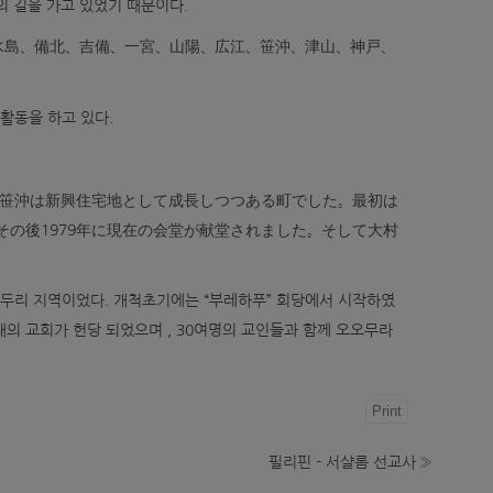
 길을 가고 있었기 때문이다.
水島、備北、吉備、一宮、山陽、広江、笹沖、津山、神戸、
。
활동을 하고 있다.
、笹沖は新興住宅地として成長しつつある町でした。最初は
の後1979年に現在の会堂が献堂されました。そして大村
변두리 지역이었다. 개척초기에는 “부레하푸” 회당에서 시작하였
재의 교회가 헌당 되었으며 , 30여명의 교인들과 함께 오오무라
Print
필리핀 - 서샬롬 선교사
»