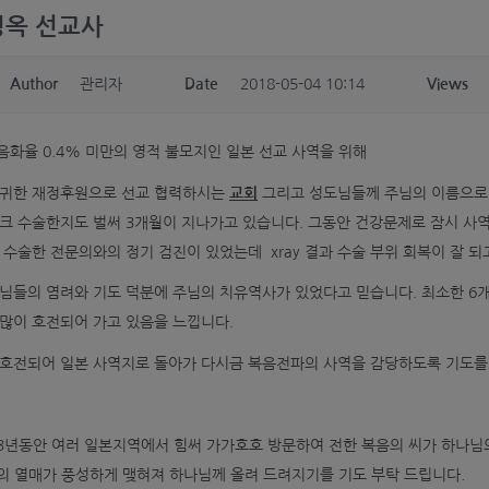
병옥 선교사
Author
관리자
Date
2018-05-04 10:14
Views
음화율 0.4% 미만의 영적 불모지인 일본 선교 사역을 위해
 귀한 재정후원으로 선교 협력하시는
교회
그리고 성도님들께 주님의 이름으로 
크 수술한지도 벌써 3개월이 지나가고 있습니다. 그동안 건강문제로 잠시 사역
 수술한 전문의와의 정기 검진이 있었는데 xray 결과 수술 부위 회복이 잘 
님들의 염려와 기도 덕분에 주님의 치유역사가 있었다고 믿습니다. 최소한 6개
많이 호전되어 가고 있음을 느낍니다.
 호전되어 일본 사역지로 돌아가 다시금 복음전파의 사역을 감당하도록 기도
3년동안 여러 일본지역에서 힘써 가가호호 방문하여 전한 복음의 씨가 하나님
의 열매가 풍성하게 맺혀져 하나님께 올려 드려지기를 기도 부탁 드립니다.