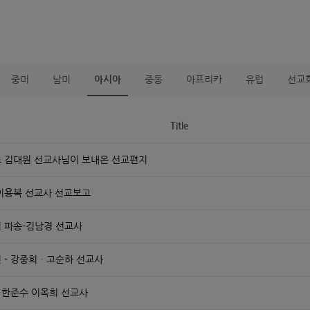
중미
남미
아시아
중동
아프리카
유럽
선교
Title
 김대원 선교사님이 보내온 선교편지
이용복 선교사 선교보고
 파송-김남경 선교사
 - 강중희ㆍ고순하 선교사
- 한준수 이옥희 선교사