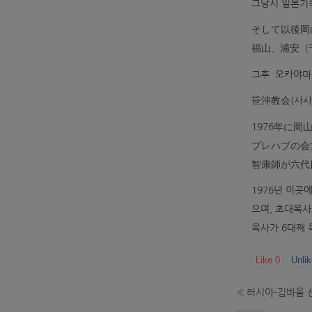
그당시 일본기
そして以後岡
福山、浦安（
그후 오카야마현
笹沖教会(사사
1976年に
プレハブの会
智康師が六代
1976년 이곳
으며, 초대목사
목사가 6대째 
Like
0
Unli
«
러시아-김바울 