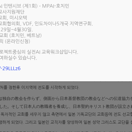
1963년에 설립되었는데, 그에 앞서 1949년 10월31일에 7명의 스웨덴 
I 인텐시브 (제1회) – MPAI-호치민
MF)으로부터 중국에 파송된 선교사들이었다. SMF는 60년동안 중국을 향
선교사지원재단
교회, 미시오텍
의 정부에 의하여 강제퇴거 명령을 받게 되었다. 이로인하여 아시아 선교지를
교회협의회, VDF, 인도차이나5개국 지역연구회.
로운 선교지로서 일본을 선택하게 된것이다.
월29일~4월30일.
교회 (호치민, 베트남)
릭 (온라인신청)
국으로부터 추방되어 일본으로 건너온 초기 스웨덴 개신교 선교사들
로젝트중심의 실전AI 교육워크샵입니다.
内の宣教地を調査したところ、他の宣教団体などから岡山を強く勧めら
여하실수 있습니다.
の活動した地であり、ＳＭＦと似た教会組織を持つ組合教会が多かった
g/-29LLLz6
たのでした。
교사들은 일본국내 선교지를 조사하던 중에 다른 선교단체로부터 오카야마지역
처를 정한후 이지역에 전도를 시작하게 되었다.
は独自の教会を作らず、側面から日本基督教団の教会などへの伝道協力
した。そして日本人の教職者を養成し、日本聖約キリスト教団が設立さ
는 독자적인 교회를 세우지 않고 측면에서 일본 기독교단의 교회등에 전도 선교
하게 되었다. 그리고 일본인 교직자를 양성하여 일본 성약 그리스도 교단을 