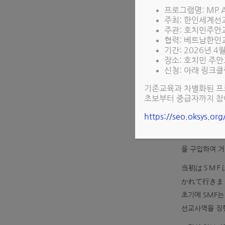
본교회 교단은 
프로그램명: MP A
웨덴성약교회(S
주최: 한인세계
주관: 호치민주안
모택동의 공산주
협력: 베트남한인
책에 따라 새
기간: 2026년 4
장소: 호치민 주안
신청: 아래 링크클
1949년에 중
기존교육과 차별화된 프
彼らが日本国
초보부터 중급자까지 참
クリスチャン
https://seo.oksys.or
伝道を開始し
일본에 온 선
을 구입하여 거
当初はＳＭＦ
かれて行きま
초기에 SMF
선교사역을 징행