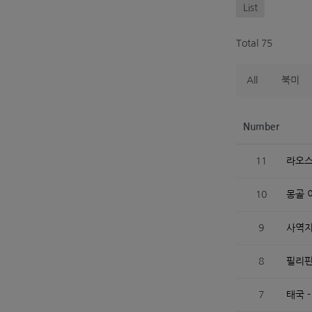
List
Total 75
All
북미
Number
11
라오스
10
몽골 
9
사역지
8
필리핀
7
태국 