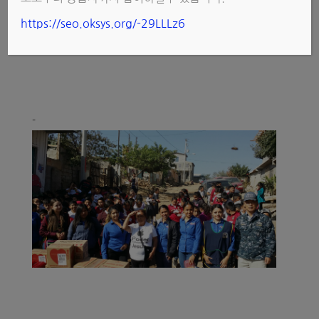
https://seo.oksys.org/-29LLLz6
-