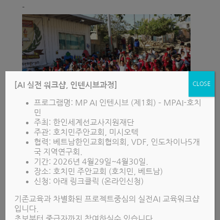
-
CLOSE
[AI 실전 워크샵, 인텐시브과정]
프로그램명: MP AI 인텐시브 (제1회) – MPAI-호치
민
주최: 한인세계선교사지원재단
주관: 호치민주안교회, 미시오텍
협력: 베트남한인교회협의회, VDF, 인도차이나5개
국 지역연구회.
-
기간: 2026년 4월29일~4월30일.
장소: 호치민 주안교회 (호치민, 베트남)
신청: 아래 링크클릭 (온라인신청)
기존교육과 차별화된 프로젝트중심의 실전AI 교육워크샵
입니다.
초보부터 중급자까지 참여하실수 있습니다.