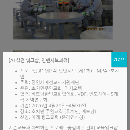
CLOSE
[AI 실전 워크샵, 인텐시브과정]
프로그램명: MP AI 인텐시브 (제1회) – MPAI-호치
민
주최: 한인세계선교사지원재단
주관: 호치민주안교회, 미시오텍
협력: 베트남한인교회협의회, VDF, 인도차이나5개
국 지역연구회.
기간: 2026년 4월29일~4월30일.
장소: 호치민 주안교회 (호치민, 베트남)
신청: 아래 링크클릭 (온라인신청)
기존교육과 차별화된 프로젝트중심의 실전AI 교육워크샵