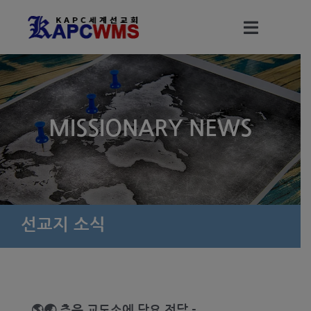
Skip
to
Toggle
content
Navigati
세계선교회 소개
MISSIONARY NEWS
세계선교회 조직
선교회 (KAPC WMS) 정관
정기총회 결과 보고서
선교지 소식
총회 파송선교사
🌎🌏 추운 교도소에 담요 전달 -
선교지 소식