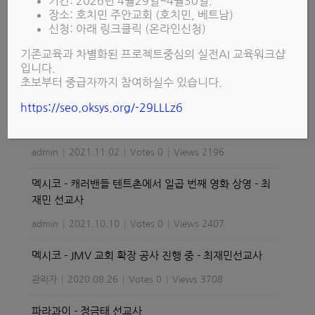
기간: 2026년 4월29일~4월30일.
멕시코 교도소에 사랑의 담요가 필요합니다. - 최재민
장소: 호치민 주안교회 (호치민, 베트남)
선교사
신청: 아래 링크클릭 (온라인신청)
admin
|
2021.11.02
|
Votes 0
|
Views 2379
기존교육과 차별화된 프로젝트중심의 실전AI 교육워크샵
입니다.
멕시코 - 재소자들에게 담요 보급 2 - 최재민 선교사
초보부터 중급자까지 참여하실수 있습니다.
admin
|
2021.11.02
|
Votes 0
|
Views 2153
https://seo.oksys.org/-29LLLz6
멕시코 - 재소자들에게 담요 보급 1 - 최재민 선교사
admin
|
2021.11.02
|
Votes 0
|
Views 2196
멕시코 - 캐러밴들 텐트촌에서 일곱 번째 영화 상영 - 최
재민 선교사
admin
|
2021.10.10
|
Votes 0
|
Views 2407
멕시코 - JMV 교회 확장 공사 진행 중 - 최재민선교사
관리자
|
2020.08.26
|
Votes 0
|
Views 3708
파라과이 - 정금태 선교사