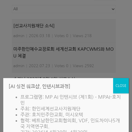
선교사들을 위한 중보기도
[선교사지원재단 소식]
admin
|
2026.03.18
|
Votes 0
|
Views 218
Contact Us
미주한인예수교장로회 세계선교회 KAPCWMS와 MO
U 체결
Login
admin
|
2022.07.23
|
Votes 0
|
Views 2592
수리남 2023년 9월 1일 선교소식
CLOSE
[AI 실전 워크샵, 인텐시브과정]
admin
|
2023.09.07
|
Votes 1
|
Views 1191
프로그램명: MP AI 인텐시브 (제1회) – MPAI-호치
멕시코 - 영화 상영 ; 중미인들 거처 & 재활원에서 - 최
민
주최: 한인세계선교사지원재단
재민 선교사
주관: 호치민주안교회, 미시오텍
JaeMin Choi
|
2022.06.30
|
Votes 0
|
Views 1865
협력: 베트남한인교회협의회, VDF, 인도차이나5개
국 지역연구회.