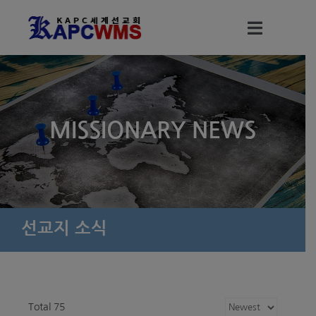
Skip
to
Toggle
content
Navigati
세계선교회 소개
MISSIONARY NEWS
세계선교회 조직
선교회 (KAPC WMS) 정관
정기총회 결과 보고서
선교지 소식
총회 파송선교사
Total 75
선교지 소식