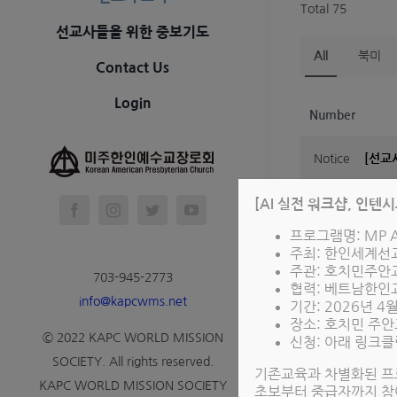
Total 75
선교사들을 위한 중보기도
All
북미
Contact Us
Login
Number
Notice
[선교
Notice
미주한
[AI 실전 워크샵, 인텐
프로그램명: MP A
13
러시아
주최: 한인세계
주관: 호치민주안
703-945-2773
12
캄보디
협력: 베트남한인
info@kapcwms.net
기간: 2026년 4
장소: 호치민 주안
11
아르헨
© 2022 KAPC WORLD MISSION
신청: 아래 링크클
SOCIETY. All rights reserved.
10
멕시코
기존교육과 차별화된 프
KAPC WORLD MISSION SOCIETY
초보부터 중급자까지 참