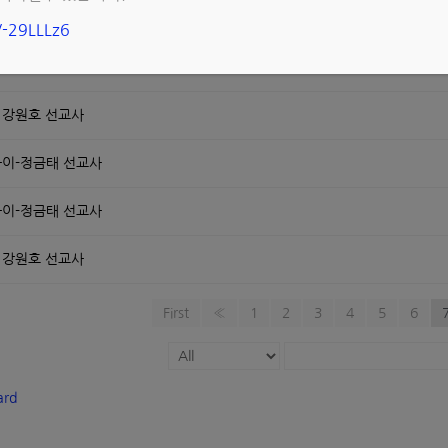
 - 여자 재소자들에게 말씀과 함께 먹을 것과 생필품 전달 - 최재민 선교사
g/-29LLLz6
-이영춘 이성희 선교사
- 강원호 선교사
이-정금태 선교사
이-정금태 선교사
- 강원호 선교사
First
«
1
2
3
4
5
6
ard