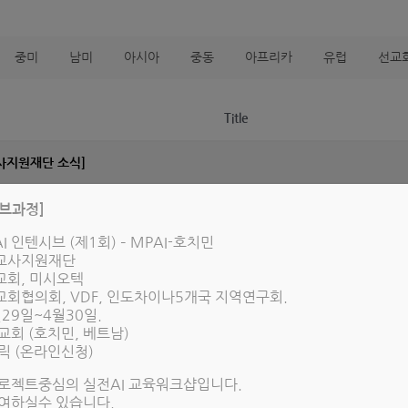
중미
남미
아시아
중동
아프리카
유럽
선교
Title
사지원재단 소식]
인예수교장로회 세계선교회 KAPCWMS와 MOU 체결
시브과정]
I 인텐시브 (제1회) – MPAI-호치민
-김바울 선교사
선교사지원재단
교회, 미시오텍
아-김진욱 선교사
교회협의회, VDF, 인도차이나5개국 지역연구회.
월29일~4월30일.
교회 (호치민, 베트남)
티나-이광보 선교사 책소개: 과라니를 향한 하나님의 눈물
릭 (온라인신청)
 - 뮤지컬 팀 ; T 여자 교도소 공연 - 최재민 선교사
로젝트중심의 실전AI 교육워크샵입니다.
여하실수 있습니다.