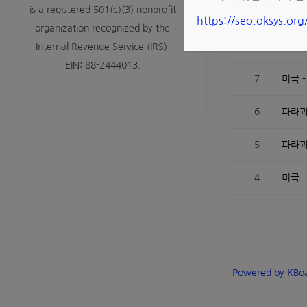
is a registered 501(c)(3) nonprofit
9
멕시코
https://seo.oksys.or
organization recognized by the
8
아시아
Internal Revenue Service (IRS).
EIN: 88-2444013.
7
미국 
6
파라과
5
파라과
4
미국 
Powered by KBo